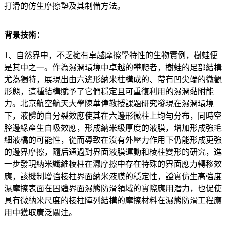
打滑的仿生摩擦墊及其制備方法。
背景技術：
1、自然界中，不乏擁有卓越摩擦學特性的生物實例，樹蛙便
是其中之一。作為濕潤環境中卓越的攀爬者，樹蛙的足部結構
尤為獨特，展現出由六邊形納米柱構成的、帶有凹尖端的微觀
形態，這種結構賦予了它們穩定且可重復利用的濕潤黏附能
力。北京航空航天大學陳華偉教授課題研究發現在濕潤環境
下，液體的自分裂效應使其在六邊形微柱上均勻分布，同時空
腔邊緣產生自吸效應，形成納米級厚度的液膜，增加形成強毛
細液橋的可能性，從而導致在沒有外壓力作用下仍能形成更強
的邊界摩擦，隨后通過對界面液膜運動和棱柱變形的研究，進
一步發現納米纖維棱柱在濕摩擦中存在特殊的界面應力轉移效
應，該機制增強棱柱界面納米液膜的穩定性，證實仿生高強度
濕摩擦表面在固體界面濕態防滑領域的實際應用潛力，也促使
具有微納米尺度的棱柱陣列結構的摩擦材料在濕態防滑工程應
用中獲取廣泛關注。