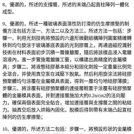
8、優選的，所述的支撐層、所述的末端凸起直柱陣列一體化
成型。
9、優選的，所述一種玻璃表面濕性防打滑的仿生摩擦墊的制
備方法包括方法一、方法二以及方法三，所述方法一包括：步
驟一、利用光刻技術將預設的六邊形微觀結構陣列圖案精確轉
移到均勻旋涂于玻璃基底表面的光刻膠層上，再通過磁控濺射
技術在材料表面初步沉積一層鎳鍍層，隨后將該樣品浸入電鍍
溶液內，進一步實施電鍍鎳工藝，以構建出高精度的金屬模
具；步驟二、將液態硅膠基本組分和固化劑按一定重量比例完
全混合，并使用真空泵在減壓下脫氣。然后利用旋涂法將硅膠
預聚體均勻涂覆在金屬模具表面，得到一層均勻地硅膠薄膜；
步驟三、將涂覆有硅膠預聚體的連接層輕置于涂覆有硅膠預聚
體的金屬模具表面，并對連接層施加大約0.2n/cm2的法向壓
力，確保兩個表面完全貼合，增加連接層與支撐層之間的粘結
力。抽真空后放入烘箱內固化，脫模后得到帶有末端凸起直柱
陣列的仿生摩擦墊；
10、優選的，所述方法二包括：步驟一、將預設形狀的金屬模