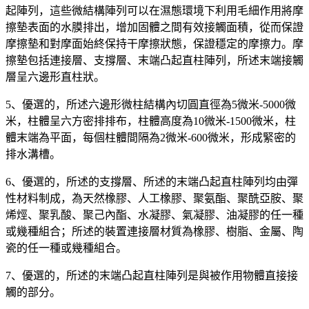
起陣列，這些微結構陣列可以在濕態環境下利用毛細作用將摩
擦墊表面的水膜排出，增加固體之間有效接觸面積，從而保證
摩擦墊和對摩面始終保持干摩擦狀態，保證穩定的摩擦力。摩
擦墊包括連接層、支撐層、末端凸起直柱陣列，所述末端接觸
層呈六邊形直柱狀。
5、優選的，所述六邊形微柱結構內切圓直徑為5微米-5000微
米，柱體呈六方密排排布，柱體高度為10微米-1500微米，柱
體末端為平面，每個柱體間隔為2微米-600微米，形成緊密的
排水溝槽。
6、優選的，所述的支撐層、所述的末端凸起直柱陣列均由彈
性材料制成，為天然橡膠、人工橡膠、聚氨酯、聚酰亞胺、聚
烯烴、聚乳酸、聚己內酯、水凝膠、氣凝膠、油凝膠的任一種
或幾種組合；所述的裝置連接層材質為橡膠、樹脂、金屬、陶
瓷的任一種或幾種組合。
7、優選的，所述的末端凸起直柱陣列是與被作用物體直接接
觸的部分。