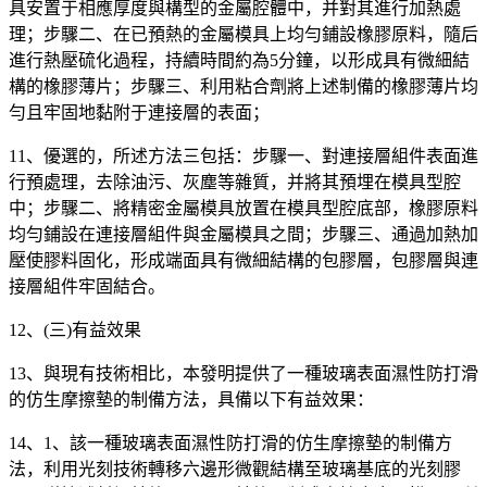
具安置于相應厚度與構型的金屬腔體中，并對其進行加熱處
理；步驟二、在已預熱的金屬模具上均勻鋪設橡膠原料，隨后
進行熱壓硫化過程，持續時間約為5分鐘，以形成具有微細結
構的橡膠薄片；步驟三、利用粘合劑將上述制備的橡膠薄片均
勻且牢固地黏附于連接層的表面；
11、優選的，所述方法三包括：步驟一、對連接層組件表面進
行預處理，去除油污、灰塵等雜質，并將其預埋在模具型腔
中；步驟二、將精密金屬模具放置在模具型腔底部，橡膠原料
均勻鋪設在連接層組件與金屬模具之間；步驟三、通過加熱加
壓使膠料固化，形成端面具有微細結構的包膠層，包膠層與連
接層組件牢固結合。
12、(三)有益效果
13、與現有技術相比，本發明提供了一種玻璃表面濕性防打滑
的仿生摩擦墊的制備方法，具備以下有益效果：
14、1、該一種玻璃表面濕性防打滑的仿生摩擦墊的制備方
法，利用光刻技術轉移六邊形微觀結構至玻璃基底的光刻膠