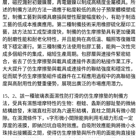
層，磁控濺射初鍍鎳層，再電鍍鎳以制成高精度金屬模具。所
述的制備方法的方法一適應于粘度較低的高分子預聚體模塑成
型，制備工藝對與模具磨損與塑性壓變幅度較小，有助于制造
工藝的低成本推廣應用。第二種制備技術采用橡膠硫化壓印工
藝，該方法加工成型速度快，制備的仿生摩擦墊具有更加優異
的耐磨性能和耐老化特性，并且能夠在高低溫、輻照等復雜環
境下穩定運行。第三種制備方法使用包膠工藝，能夠一次性完
成多個組件的集成，縮短生產周期。包膠層與連接件緊密結
合，省去了仿生摩擦墊與載具或連接件表面的粘接作業工序，
大大提升了仿生摩擦墊與載具或連接件的聯結強度和穩定性，
從而賦予仿生摩擦墊組件或器件在工程應用過程中的高聯結強
度與高耐用性的雙重優勢，展現出廣泛的市場應用潛力。
15、2、該一種玻璃表面濕性防打滑的仿生摩擦墊的制備方
法，受具有濕態增摩特性的生物：樹蛙、螽斯的腳趾墊的微納
結構啟發，末端直柱形狀為六邊形結構，直柱之間具有微小間
隙。在濕潤條件下，v字形微小間隙能夠利用毛細力形成一定
厚度的液膜，即納凹坑自吸附效應。自吸附效應能夠將微小水
珠排出接觸面之間，使得仿生摩擦墊與所作用的面能夠直接接