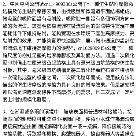
2、中國專利公開號cn114909386a公開了“一種仿生黏附摩擦微
結構及仿生黏附摩擦表面，由微吸盤和微流道平面結構組成，
微吸盤的吸附面設有吸附腔，吸附腔一側設有多個排列方向一
致的微流道。該發明依靠流體在微流道內的黏滯特性實現在無
能耗條件下維持黏附，能夠實現在水環境下產生高摩擦力、高
黏附力的效果，并能夠實現快速脫附，展示微小通道的設計在
濕潤環境下維持高摩擦力的優勢”；cn102900945a公開了“一種
跨尺度仿樹蛙足墊的增摩橡膠板及其制備方法。通過二次硫化
壓印制備出在厘米級凸起結構上具有毫米級凹坑結構的仿生黏
附板，其中，毫米級凹坑結構是將二氧化硅顆粒布置在模板與
一次硫化成型的樣品之間，二次硫化壓印而成。使用該方法制
備出的仿生增摩板的摩擦力具有良好的增摩效果。但是該結構
難以滿足適應濕潤條件下高摩擦力的需求，且二次成型一定程
度上制約規模化發展”。
3、在潮濕或多雨的環境中，玻璃表面與普通材料接觸時，接
觸表面的粗糙度可能會減小接觸面積，使微小水珠作為潤滑層
使接觸狀態由固-固接觸轉化為固－液－接觸，降低接觸時的
摩擦系數，導致攀爬機構、爬壁機器人、擦窗機器人等設備在