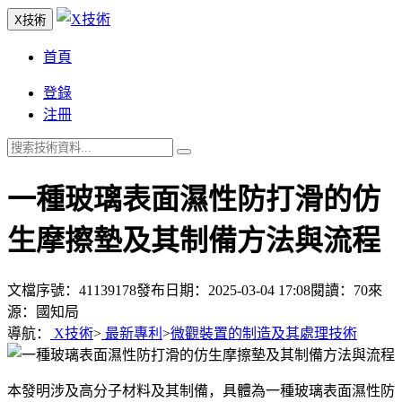
X技術
首頁
登錄
注冊
一種玻璃表面濕性防打滑的仿
生摩擦墊及其制備方法與流程
文檔序號：41139178
發布日期：2025-03-04 17:08
閱讀：70
來
源：國知局
導航：
X技術
>
最新專利
>
微觀裝置的制造及其處理技術
本發明涉及高分子材料及其制備，具體為一種玻璃表面濕性防