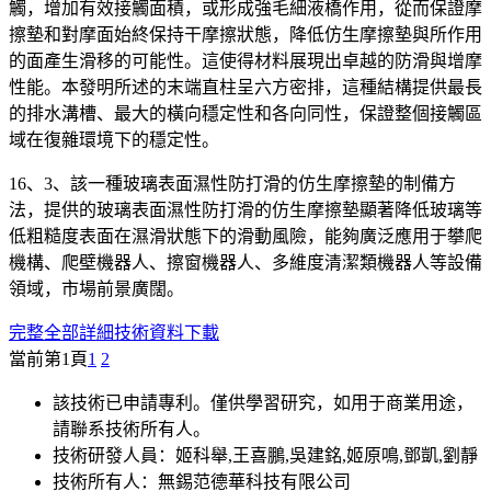
觸，增加有效接觸面積，或形成強毛細液橋作用，從而保證摩
擦墊和對摩面始終保持干摩擦狀態，降低仿生摩擦墊與所作用
的面產生滑移的可能性。這使得材料展現出卓越的防滑與增摩
性能。本發明所述的末端直柱呈六方密排，這種結構提供最長
的排水溝槽、最大的橫向穩定性和各向同性，保證整個接觸區
域在復雜環境下的穩定性。
16、3、該一種玻璃表面濕性防打滑的仿生摩擦墊的制備方
法，提供的玻璃表面濕性防打滑的仿生摩擦墊顯著降低玻璃等
低粗糙度表面在濕滑狀態下的滑動風險，能夠廣泛應用于攀爬
機構、爬壁機器人、擦窗機器人、多維度清潔類機器人等設備
領域，市場前景廣闊。
完整全部詳細技術資料下載
當前第1頁
1
2
該技術已申請專利。僅供學習研究，如用于商業用途，
請聯系技術所有人。
技術研發人員：姬科舉,王喜鵬,吳建銘,姬原鳴,鄧凱,劉靜
技術所有人：無錫范德華科技有限公司