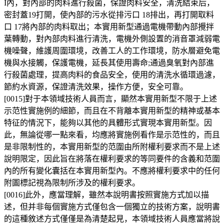
I內，對內部的肉料進行殺菌，保證肉料安全，清洗結束后，
密封蓋19打開，使內部的污水從排污口 18排出，再打開取料
口 17將內部的肉料取出；本實用新型通過電機帶動內部攪拌
葉轉動，對內部肉料進行清洗，電機外側設置的消音罩減弱電
機噪聲，維護周圍環境，改善工人的工作環境，防水層避免電
機與水接觸，保護電機，延長其使用壽命;通過臭氧對內部進
行殺菌處理，提高肉料的食品安全，使用的清洗水循環過濾，
節約水資源，保證清洗效果，操作方便，安全可靠。
[0015]對于本領域技術人員而言，顯然本實用新型不限于上述
示范性實施例的細節，而且在不背離本實用新型的精神或基本
特征的情況下，能夠以其他的具體形式實現本實用新型。因
此，無論從哪一點來看，均應將實施例看作是示范性的，而且
是非限制性的，本實用新型的范圍由所附權利要求而不是上述
說明限定，因此旨在將落在權利要求的等同要件的含義和范圍
內的所有變化囊括在本實用新型內。不應將權利要求中的任何
附圖標記視為限制所涉及的權利要求。
[0016]此外，應當理解，雖然本說明書按照實施方式加以描
述，但并非每個實施方式僅包含一個獨立的技術方案，說明書
的這種敘述方式僅僅是為清楚起見，本領域技術人員應當將說