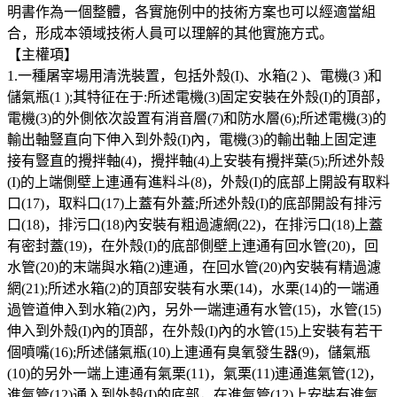
明書作為一個整體，各實施例中的技術方案也可以經適當組
合，形成本領域技術人員可以理解的其他實施方式。
【主權項】
1.一種屠宰場用清洗裝置，包括外殼(I)、水箱(2 )、電機(3 )和
儲氣瓶(1 );其特征在于:所述電機(3)固定安裝在外殼(I)的頂部，
電機(3)的外側依次設置有消音層(7)和防水層(6);所述電機(3)的
輸出軸豎直向下伸入到外殼(I)內，電機(3)的輸出軸上固定連
接有豎直的攪拌軸(4)，攪拌軸(4)上安裝有攪拌葉(5);所述外殼
(I)的上端側壁上連通有進料斗(8)，外殼(I)的底部上開設有取料
口(17)，取料口(17)上蓋有外蓋;所述外殼(I)的底部開設有排污
口(18)，排污口(18)內安裝有粗過濾網(22)，在排污口(18)上蓋
有密封蓋(19)，在外殼(I)的底部側壁上連通有回水管(20)，回
水管(20)的末端與水箱(2)連通，在回水管(20)內安裝有精過濾
網(21);所述水箱(2)的頂部安裝有水栗(14)，水栗(14)的一端通
過管道伸入到水箱(2)內，另外一端連通有水管(15)，水管(15)
伸入到外殼(I)內的頂部，在外殼(I)內的水管(15)上安裝有若干
個噴嘴(16);所述儲氣瓶(10)上連通有臭氧發生器(9)，儲氣瓶
(10)的另外一端上連通有氣栗(11)，氣栗(11)連通進氣管(12)，
進氣管(12)通入到外殼(I)的底部，在進氣管(12)上安裝有進氣