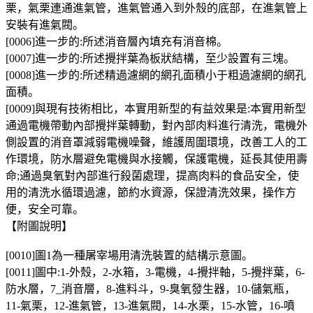
栗，氣栗連通進氣管，進氣管通入到外殼的底部，在進氣管上
安裝有進氣閥。
[0006]進一步的:所述消音層內填充有消音棉。
[0007]進一步的:所述攪拌葉為板狀結構，至少設置有三塊。
[0008]進一步的:所述精過濾網的網孔面積小于粗過濾網的網孔
面積。
[0009]與現有技術相比，本實用新型的有益效果是:本實用新型
通過電機帶動內部攪拌葉轉動，對內部肉料進行清洗，電機外
側設置的消音罩減弱電機噪聲，維護周圍環境，改善工人的工
作環境，防水層避免電機與水接觸，保護電機，延長其使用壽
命;通過臭氧對內部進行殺菌處理，提高肉料的食品安全，使
用的清洗水循環過濾，節約水資源，保證清洗效果，操作方
便，安全可靠。
【附圖說明】
[0010]圖1為一種屠宰場用清洗裝置的結構示意圖。
[0011]圖中:1-外殼，2-水箱，3-電機，4-攪拌軸，5-攪拌葉，6-
防水層，7_消音層，8-進料斗，9-臭氧發生器，10-儲氣瓶，
11-氣栗，12-進氣管，13-進氣閥，14-水栗，15-水管，16-噴