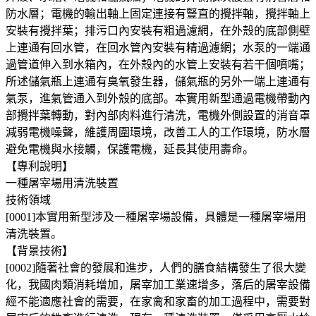
防水層；電機的輸出軸上固定連接有豎直的攪拌軸，攪拌軸上
安裝有攪拌葉；排污口內安裝有粗過濾網，在外殼的底部側壁
上連通有回水管，在回水管內安裝有精過濾網；水泵的一端通
過管道伸入到水箱內，在外殼內的水管上安裝有若干個噴嘴；
所述儲氣瓶上連通有臭氧發生器，儲氣瓶的另外一端上連通有
氣泵，進氣管通入到外殼的底部。本實用新型通過電機帶動內
部攪拌葉轉動，對內部肉料進行清洗，電機外側設置的消音罩
減弱電機噪聲，維護周圍環境，改善工人的工作環境，防水層
避免電機與水接觸，保護電機，延長其使用壽命。
【專利說明】
一種屠宰場用清洗裝置
技術領域
[0001]本實用新型涉及一種屠宰場設備，具體是一種屠宰場用
清洗裝置。
【背景技術】
[0002]隨著社會的發展和進步，人們的膳食結構發生了很大變
化，我國肉類消耗增加，屠宰加工業速增多，落后的屠宰設備
經不能適應社會的需要，在家禽和家畜的加工過程中，需要對