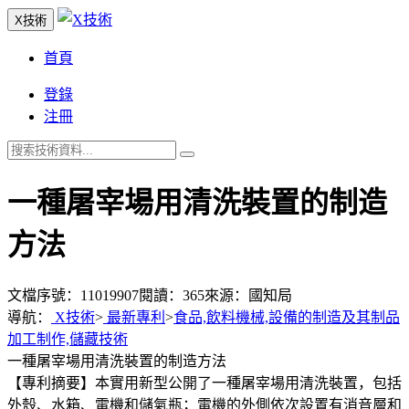
X技術
首頁
登錄
注冊
一種屠宰場用清洗裝置的制造
方法
文檔序號：11019907
閱讀：365
來源：國知局
導航：
X技術
>
最新專利
>
食品,飲料機械,設備的制造及其制品
加工制作,儲藏技術
一種屠宰場用清洗裝置的制造方法
【專利摘要】本實用新型公開了一種屠宰場用清洗裝置，包括
外殼、水箱、電機和儲氣瓶；電機的外側依次設置有消音層和