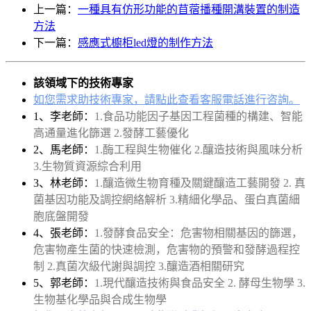
上一篇：
一種具有仿形功能的苜蓿播種開溝裝置的制造
方法
下一篇：
感應式櫥柜led燈的制作方法
該領域下的技術專家
如您需求助技術專家，請點此查看客服電話進行咨詢。
1、李老師：
1.食品功能因子基因工程菌種的構建、智能
高通量進化篩選 2.發酵工藝優化
2、馬老師：
1.酶工程與生物催化 2.釀造技術與風味分析
3.生物質資源綜合利用
3、林老師：
1.釀造微生物育種及關鍵釀造工藝開發 2. 真
菌基因功能及調控網絡解析 3.精細化學品、蛋白真菌細
胞底盤開發
4、張老師：
1.發酵食品安全：危害物相關基因的篩選，
危害物產生菌的快速檢測，危害物的預警和發酵過程控
制 2.真菌次級代謝與調控 3.釀造酒相關研究
5、郭老師：
1.現代釀造技術與食品安全 2. 酵母生物學 3.
生物基化學品與合成生物學