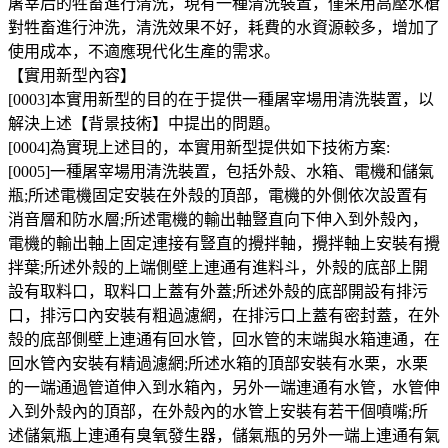
屠宰后的牲畜進行清洗，現有一種清洗裝置，僅采用高壓水槍
對牲畜進行沖洗，清洗效果不好，耗費的水資源較多，增加了
使用成本，不適應現代化生產的需求。
【實用新型內容】
[0003]本實用新型的目的在于提供一種屠宰場用清洗裝置，以
解決上述【背景技術】中提出的問題。
[0004]為實現上述目的，本實用新型提供如下技術方案:
[0005]一種屠宰場用清洗裝置，包括外殼、水箱、電機和儲氣
瓶;所述電機固定安裝在外殼的頂部，電機的外側依次設置有
消音層和防水層;所述電機的輸出軸豎直向下伸入到外殼內，
電機的輸出軸上固定連接有豎直的攪拌軸，攪拌軸上安裝有攪
拌葉;所述外殼的上端側壁上連通有進料斗，外殼的底部上開
設有取料口，取料口上蓋有外蓋;所述外殼的底部開設有排污
口，排污口內安裝有粗過濾網，在排污口上蓋有密封蓋，在外
殼的底部側壁上連通有回水管，回水管的末端與水箱連通，在
回水管內安裝有精過濾網;所述水箱的頂部安裝有水栗，水栗
的一端通過管道伸入到水箱內，另外一端連通有水管，水管伸
入到外殼內的頂部，在外殼內的水管上安裝有若干個噴嘴;所
述儲氣瓶上連通有臭氧發生器，儲氣瓶的另外一端上連通有氣