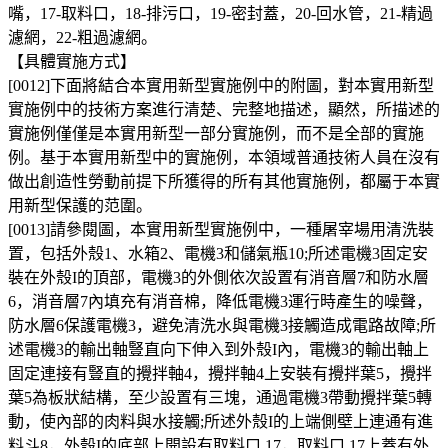
嘴，17-取料口，18-排污口，19-密封蓋，20-回水管，21-精過
濾網，22-粗過濾網。
【具體實施方式】
[0012]下面將結合本實用新型實施例中的附圖，對本實用新型
實施例中的技術方案進行清楚、完整地描述，顯然，所描述的
實施例僅僅是本實用新型一部分實施例，而不是全部的實施
例。基于本實用新型中的實施例，本領域普通技術人員在沒有
做出創造性勞動前提下所獲得的所有其他實施例，都屬于本實
用新型保護的范圍。
[0013]請參閱圖，本實用新型實施例中，一種屠宰場用清洗裝
置，包括外殼1、水箱2、電機3和儲氣瓶10;所述電機3固定安
裝在外殼I的頂部，電機3的外側依次設置有消音層7和防水層
6，消音層7內填充有消音棉，降低電機3運行時產生的噪聲，
防水層6保護電機3，避免清洗水與電機3接觸造成電路故障;所
述電機3的輸出軸豎直向下伸入到外殼I內，電機3的輸出軸上
固定連接有豎直的攪拌軸4，攪拌軸4上安裝有攪拌葉5，攪拌
葉5為板狀結構，至少設置有三塊，通過電機3帶動攪拌葉5轉
動，使內部的肉料與水接觸;所述外殼I的上端側壁上連通有進
料斗8，外殼I的底部上開設有取料口 17，取料口 17上蓋有外