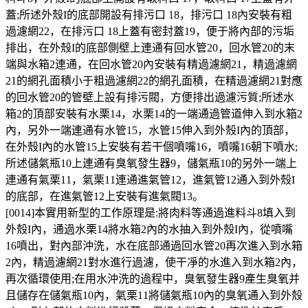
蓋;所述外殼I的底部開設有排污口 18，排污口 18內安裝有粗
過濾網22，在排污口 18上蓋有密封蓋19，便于將內部的污垢
排出，在外殼I的底部側壁上連通有回水管20，回水管20的末
端與水箱2連通，在回水管20內安裝有精過濾網21，精過濾網
21的網孔面積小于粗過濾網22的網孔面積，在精過濾網21對應
的回水管20的管壁上設有排污閥，方便排出過濾污質;所述水
箱2的頂部安裝有水栗14，水栗14的一端通過管道伸入到水箱2
內，另外一端連通有水管15，水管15伸入到外殼I內的頂部，
在外殼I內的水管15上安裝有若干個噴嘴16，噴嘴16朝下噴水;
所述儲氣瓶10上連通有臭氧發生器9，儲氣瓶10的另外一端上
連通有氣栗11，氣栗11連通進氣管12，進氣管12通入到外殼I
的底部，在進氣管12上安裝有進氣閥13。
[0014]本實用新型的工作原理是:將肉料等通過進料斗8填入到
外殼I內，通過水栗14將水箱2內的水抽入到外殼I內，從噴嘴
16噴出，對內部沖洗，水在底部通過回水管20再次進入到水箱
2內，精過濾網21對水進行過濾，使干凈的水進入到水箱2內，
再次循環使用;在用水沖洗的過程中，臭氧發生器9產生臭氧并
且儲存在儲氣瓶10內，氣栗11將儲氣瓶10內的臭氧通入到外殼