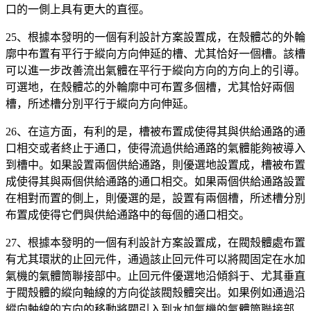
口的一側上具有更大的直徑。
25、根據本發明的一個有利設計方案設置成，在殼體芯的外輪
廓中布置有平行于縱向方向伸延的槽、尤其恰好一個槽。該槽
可以進一步改善流出氣體在平行于縱向方向的方向上的引導。
可選地，在殼體芯的外輪廓中可布置多個槽，尤其恰好兩個
槽，所述槽分別平行于縱向方向伸延。
26、在這方面，有利的是，槽被布置成使得其與供給通路的通
口相交或者終止于通口，使得流過供給通路的氣體能夠被導入
到槽中。如果設置兩個供給通路，則優選地設置成，槽被布置
成使得其與兩個供給通路的通口相交。如果兩個供給通路設置
在相對而置的側上，則優選的是，設置有兩個槽，所述槽分別
布置成使得它們與供給通路中的每個的通口相交。
27、根據本發明的一個有利設計方案設置成，在閥殼體處布置
有尤其環狀的止回元件，通過該止回元件可以將閥固定在水加
氣機的氣體筒聯接部中。止回元件優選地沿傾斜于、尤其垂直
于閥殼體的縱向軸線的方向從該閥殼體突出。如果例如通過沿
縱向軸線的方向的移動將閥引入到水加氣機的氣體筒聯接部