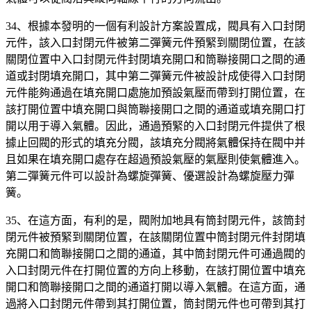
34、根據本發明的一個有利設計方案設置成，閥具有入口封閉
元件，該入口封閉元件被第二彈簧元件預緊到關閉位置，在該
關閉位置中入口封閉元件封閉填充開口和筒聯接開口之間的通
道或封閉填充開口，其中第二彈簧元件被設計成使得入口封閉
元件能夠通過在填充開口處施加預設氣壓而帶到打開位置，在
該打開位置中填充開口與筒聯接開口之間的通道或填充開口打
開以用于導入氣體。因此，通過預緊的入口封閉元件提供了根
據止回閥的形式的填充分閥，該填充分閥將氣體保持在閥中并
且如果在填充開口處存在超過預設氣壓的氣壓則使氣體進入。
第二彈簧元件可以設計為螺旋彈簧、優選設計為螺旋壓力彈
簧。
35、在這方面，有利的是，閥附加地具有筒封閉元件，該筒封
閉元件被預緊到關閉位置，在該關閉位置中筒封閉元件封閉填
充開口和筒聯接開口之間的通道，其中筒封閉元件可通過閥的
入口封閉元件在打開位置的方向上移動，在該打開位置中填充
開口和筒聯接開口之間的通道打開以導入氣體。在這方面，通
過將入口封閉元件帶到其打開位置，筒封閉元件也可帶到其打