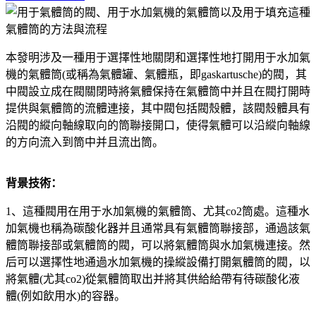
本發明涉及一種用于選擇性地關閉和選擇性地打開用于水加氣
機的氣體筒(或稱為氣體罐、氣體瓶，即gaskartusche)的閥，其
中閥設立成在閥關閉時將氣體保持在氣體筒中并且在閥打開時
提供與氣體筒的流體連接，其中閥包括閥殼體，該閥殼體具有
沿閥的縱向軸線取向的筒聯接開口，使得氣體可以沿縱向軸線
的方向流入到筒中并且流出筒。
背景技術：
1、這種閥用在用于水加氣機的氣體筒、尤其co2筒處。這種水
加氣機也稱為碳酸化器并且通常具有氣體筒聯接部，通過該氣
體筒聯接部或氣體筒的閥，可以將氣體筒與水加氣機連接。然
后可以選擇性地通過水加氣機的操縱設備打開氣體筒的閥，以
將氣體(尤其co2)從氣體筒取出并將其供給給帶有待碳酸化液
體(例如飲用水)的容器。