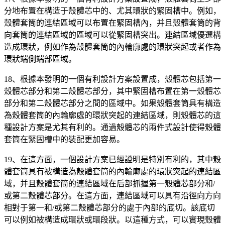
分地布置在構造于殼體芯中的、尤其環狀的緊固槽中。例如，
殼體套筒的連結區域可以布置在緊固槽內，并且殼體套筒的背
向套筒的連結區域的區域可以從緊固槽突出。連結區域優選構
造成環狀，例如作為殼體套筒的內輪廓處的環狀突起或者作為
環狀端側端部區域。
18、根據本發明的一個有利設計方案設置成，殼體芯包括第一
殼體芯部分和第二殼體芯部分，其中緊固槽布置在第一殼體芯
部分和第二殼體芯部分之間的區域中。如果殼體套筒具有構造
為殼體套筒的內輪廓處的環狀突起的連結區域，則殼體芯的這
種設計方案是尤其有利的。通過殼體芯的兩件式設計使得殼體
套筒在緊固槽中的裝配更加容易。
19、在這方面，一個設計方案已經證明是特別有利的，其中殼
體套筒具有被構造為殼體套筒的內輪廓處的環狀突起的連結區
域，并且殼體套筒的連結區域在后部抓握第一殼體芯部分和/
或第二殼體芯部分。在這方面，連結區域可以具有沿徑向方向
相對于第一和/或第二殼體芯部分的處于內部的底切。該底切
可以例如被構造成環狀或環段狀。以這種方式，可以實現殼體