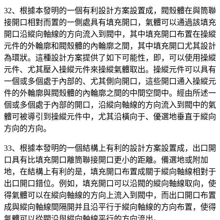
32、根據本發明的一個有利設計方案設置成，閥殼體在與筒聯
接開口相對而置的一側處具有填充開口，氣體可以通過該填充
開口沿縱向軸線的方向流入到閥中，其中填充開口布置在操縱
元件的外輪廓和閥殼體的內輪廓之間，其中填充開口尤其設計
為環狀。這種設計方案提供了如下可能性，即，可以使用操縱
元件、尤其壓入操縱元件來操縱氣體取出。操縱元件可以具有
一個或多個處于內部的、尤其側向開口，這些開口通入操縱元
件的外輪廓與閥殼體的內輪廓之間的中間空間中。經由所述一
個或多個處于內部的開口，沿縱向軸線的方向流入到閥中的氣
體可被導引到操縱元件中，尤其沿橫向于、優選地垂直于縱向
方向的方向。
33、根據本發明的一個結構上有利的設計方案設置成，出口開
口具有比填充開口離筒聯接開口更小的距離。備選地或附加
地，在結構上有利的是，填充開口布置成關于縱向軸線相對于
出口開口錯位。例如，填充開口可以沿閥的縱向軸線取向，使
得氣體可以在縱向軸線的方向上流入到閥中，而出口開口布置
成與縱向軸線間隔開并且沿平行于縱向軸線的方向布置，使得
氣體可以從閥沿與縱向軸線平行的方向流出。