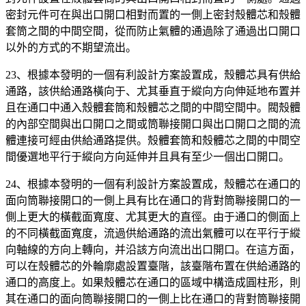
密封元件可在與出口開口相對而置的一側上密封殼體芯和殼體
套筒之間的中間空間，從而防止氣體的通過除了通過出口開口
以外的方式的不期望流出。
23、根據本發明的一個有利設計方案設置成，殼體芯具有供給
通路，該供給通路橫向于、尤其垂直于縱向方向伸延地布置并
且在通口中通入殼體套筒和殼體芯之間的中間空間中。閥殼體
的內部空間與出口開口之間或筒聯接開口與出口開口之間的流
體連接可經由供給通路提供。殼體套筒和殼體芯之間的中間空
間優選地平行于縱向方向延伸并且具有至少一個出口開口。
24、根據本發明的一個有利設計方案設置成，殼體芯在通口的
面向筒聯接開口的一側上具有比在通口的背對筒聯接開口的一
側上更大的橫截面寬度、尤其更大的直徑。由于通口的側面上
的不同橫截面寬度，流過供給通路的流出氣體可以在平行于縱
向軸線的方向上轉向，并沿該方向流出出口開口。在這方面，
可以在殼體芯的外輪廓處設置臺階，該臺階布置在供給通路的
通口的高度上。如果殼體芯在通口的區域中構造成圓柱形，則
其在通口的面向筒聯接開口的一側上比在通口的背對筒聯接開