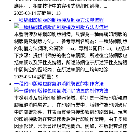
應用。、相關技術中的穿梭式絲網印刷機，...
2025-03-14
訪問量：13
一種絲網印刷版的制版機及制版方法與流程
本發明涉及絲網印刷版制備，具體為一種絲網印刷版的
制版機及制版方法。、參考專利名稱為：一種絲網刷版
的制備方法(專利公開號：cna，專利公開日：..)，包括以
下步驟：提供制備好的復合絲網版，所述復合絲網版包
括絲網以及彈性支撐體，所述絲網位于所述彈性支撐體
中間掏空的區域內；在所述絲網的上均勻地涂...
2025-03-14
訪問量：9
一種預印版輥包膠氣泡消除裝置的制作方法
本發明涉及紙箱印刷機器領域，特別是一種預印版輥包
膠氣泡消除裝置。、在印刷行業中，版輥作為印刷過程
中的關鍵部件，其表面質量直接影響到印刷效果。現有
的印刷機版輥在套設樣板后進行印刷作業時，由于多種
因素影響，常常會出現氣泡問題。例如，在版輥套設樣