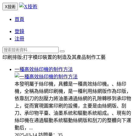
X技術
首頁
登錄
注冊
印刷排版;打字模印裝置的制造及其產品制作工藝
一種高效絲印機的制作方法
本發明屬于絲印機，具體是一種高效絲印機。、絲印
機，全稱為絲網印刷機，是一種利用絲網版作為印版，
依靠刮刀的刮壓力將油墨通過絲網的孔隙轉移到承印物
上，從而實現圖案印刷的設備，主要是由絲網版、刮
刀、承印物平臺、油墨系統和驅動系統組成。、現有的
絲印機在通過驅動系統驅動絲網版和刮刀的整體向下運
動后，...
2025-03-14
訪問量：35