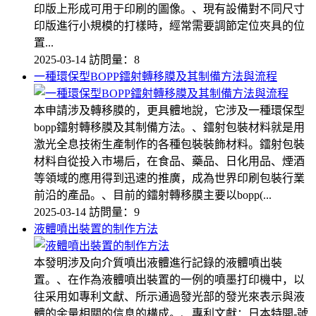
印版上形成可用于印刷的圖像。、現有設備對不同尺寸
印版進行小規模的打樣時，經常需要調節定位夾具的位
置...
2025-03-14
訪問量：8
一種環保型BOPP鐳射轉移膜及其制備方法與流程
本申請涉及轉移膜的，更具體地說，它涉及一種環保型
bopp鐳射轉移膜及其制備方法。、鐳射包裝材料就是用
激光全息技術生產制作的各種包裝裝飾材料。鐳射包裝
材料自從投入市場后，在食品、藥品、日化用品、煙酒
等領域的應用得到迅速的推廣，成為世界印刷包裝行業
前沿的產品。、目前的鐳射轉移膜主要以bopp(...
2025-03-14
訪問量：9
液體噴出裝置的制作方法
本發明涉及向介質噴出液體進行記錄的液體噴出裝
置。、在作為液體噴出裝置的一例的噴墨打印機中，以
往采用如專利文獻、所示通過發光部的發光來表示與液
體的余量相關的信息的構成。、專利文獻：日本特開-號