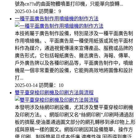
號為cn??a的曲面物體噴墨打印機，只能單向旋轉...
2025-03-14
訪問量：9
一種平面廣告制作用噴繪機的制作方法
本技術屬于廣告制作設備，特別是涉及一種平面廣告制
作用噴繪機。、平面廣告是一種使用紙張或其他平面材
料作為媒介，通過視覺傳達來宣傳產品、服務或品牌的
廣告形式，它包括報紙廣告、雜志廣告、海報、傳單、
戶外廣告牌以及各種印刷品等，平面廣告制作中，噴繪
機是一個非常重要的設備，它能夠高效地將圖像和設計
打...
2025-03-14
訪問量：10
雙平臺穿梭印刷機及印刷方法與流程
本發明涉及絲網印刷設備，尤其涉及雙平臺穿梭印刷機
及印刷方法。、網版印刷又名“絲網印刷”,印刷時通過刮
板的擠壓,使油墨通過圖文部分的網孔轉移到承印物上,形
成與原稿一樣的圖文。網版印刷因其設備簡單、操作方
便,印刷、制版簡易且成本低廉,適應性強,因而得到廣泛