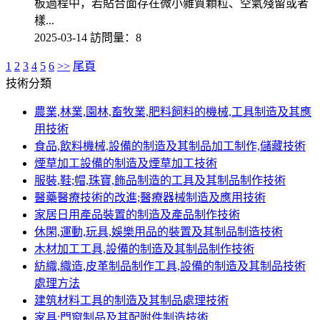
板過程中，若貼合面存在微小雜質顆粒、空氣殘留或者
樣...
2025-03-14
訪問量：8
1
2
3
4
5
6
>>
尾頁
技術分類
農業,林業,園林,畜牧業,肥料飼料的機械,工具制造及其應
用技術
食品,飲料機械,設備的制造及其制品加工制作,儲藏技術
煙草加工設備的制造及煙草加工技術
服裝,鞋;帽,珠寶,飾品制造的工具及其制品制作技術
醫藥醫療技術的改進;醫療器械制造及應用技術
家居日用產品裝置的制造及產品制作技術
休閑,運動,玩具,娛樂用品的裝置及其制品制造技術
木材加工工具,設備的制造及其制品制作技術
紡織,織造,皮革制品制作工具,設備的制造及其制品技術
處理方法
建筑材料工具的制造及其制品處理技術
家具;門窗制品及其配附件制造技術