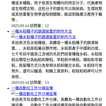
種或多種酶，用于檢測生物體內的特定分子、代謝產物
或生物標志物，這些分子的變化可以與疾病、生理狀態
或其他重要生物學過程相關聯，斷試劑酶廣泛應用于醫
學...
2025-03-14
訪問量：12
一種水稻種子的篩選裝置的制作方法
本技術涉及水稻種植，具體是一種水稻種子的篩選裝
置。、水稻是稻屬谷類作物，水稻原產于中國和印度，
七千年前中國長江流域的先民們就曾種植水稻，水稻按
稻谷類型分為秈稻和粳稻、早稻和中晚稻、糯稻和非糯
稻，按留種方式分為常規水稻和雜交水稻。水稻除可食
用外，還可以釀酒、制糖工業原料，稻殼和稻稈可以作
為牲...
2025-03-14
訪問量：13
一種自動化工件分揀設備
本技術涉及自動化工件分揀，具體為一種自動化工件分
揀設備。、自動化工件分揀設備是指能夠自動將物品按