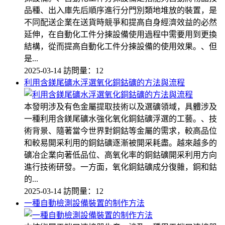
品種、出入庫先后順序進行分門別類地堆放的裝置，是
不同配送企業在送貨時競爭和提高自身經濟效益的必然
延伸，在自動化工件分揀設備使用過程中需要用到更換
結構，從而提高自動化工件分揀設備的使用效果。、但
是...
2025-03-14
訪問量：12
利用含鎂尾礦水浮選氧化銅鈷礦的方法與流程
本發明涉及有色金屬提取技術以及選礦領域，具體涉及
一種利用含鎂尾礦水強化氧化銅鈷礦浮選的工藝。、技
術背景、隨著當今世界對銅鈷等金屬的需求，較高品位
和較易開采利用的銅鈷礦逐漸被開采耗盡。越來越多的
礦冶企業向著低品位、高氧化率的銅鈷礦開采利用方向
進行技術研發。一方面，氧化銅鈷礦成分復雜，銅和鈷
的...
2025-03-14
訪問量：12
一種自動檢測設備裝置的制作方法