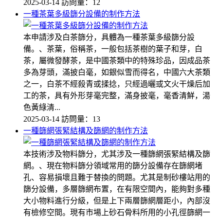
2025-03-14
訪問量：12
一種茶葉多級篩分設備的制作方法
本申請涉及白茶篩分，具體為一種茶葉多級篩分設
備。、茶葉，俗稱茶，一般包括茶樹的葉子和芽，白
茶，屬微發酵茶，是中國茶類中的特殊珍品，因成品茶
多為芽頭，滿披白毫，如銀似雪而得名，中國六大茶類
之一，白茶不經殺青或揉捻，只經過曬或文火干燥后加
工的茶，具有外形芽毫完整，滿身披毫，毫香清鮮，湯
色黃綠清...
2025-03-14
訪問量：13
一種篩網張緊結構及篩網的制作方法
本技術涉及物料篩分，尤其涉及一種篩網張緊結構及篩
網。、現在物料篩分領域常用的篩分設備存在篩網堵
孔、容易損壞且難于替換的問題。尤其是制砂樓站用的
篩分設備，多層篩網布置，在有限空間內，能夠對多種
大小物料進行分級，但是上下兩層篩網層距小，內部沒
有檢修空間。現有市場上砂石骨料所用的小孔徑篩網一