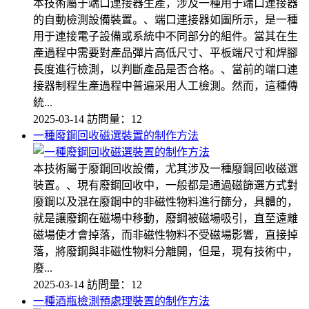
本技術屬于端口連接器生產，涉及一種用于端口連接器
的自動檢測設備裝置。、端口連接器如圖所示，是一種
用于連接電子設備或系統中不同部分的組件。當其在生
產過程中需要對產品彈片高低尺寸、平板端尺寸和焊腳
長度進行檢測，以判斷產品是否合格。、當前的端口連
接器制程生產過程中普遍采用人工檢測。然而，這種傳
統...
2025-03-14
訪問量：12
一種廢鋼回收磁選裝置的制作方法
本技術屬于廢鋼回收設備，尤其涉及一種廢鋼回收磁選
裝置。、現有廢鋼回收中，一般都是通過磁篩選方式對
廢鋼以及混在廢鋼中的非磁性物料進行篩分，具體的，
就是讓廢鋼在磁場中移動，廢鋼被磁場吸引，直至遠離
磁場使才會掉落，而非磁性物料不受磁場影響，直接掉
落，將廢鋼與非磁性物料分離開，但是，現有技術中，
廢...
2025-03-14
訪問量：12
一種酒瓶檢測預處理裝置的制作方法