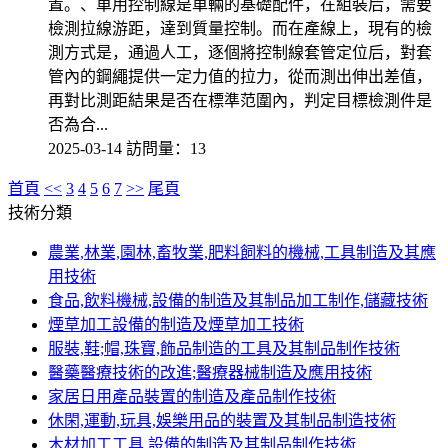
置。、車用控制線是車輛的基礎配件，在組裝后，需要
檢測拉線游距，達到質量控制。而在產線上，現有的檢
測方式是，通過人工，逐個將控制線套管定位后，對套
管內的鋼繩提供一定力值的拉力，從而測出伸出差值，
再對比測距結果是否在標準范圍內，判定目標檢測件是
否為合...
2025-03-14
訪問量：13
首頁
<<
3
4
5
6
7
>>
尾頁
技術分類
農業,林業,園林,畜牧業,肥料飼料的機械,工具制造及其應
用技術
食品,飲料機械,設備的制造及其制品加工制作,儲藏技術
煙草加工設備的制造及煙草加工技術
服裝,鞋;帽,珠寶,飾品制造的工具及其制品制作技術
醫藥醫療技術的改進;醫療器械制造及應用技術
家居日用產品裝置的制造及產品制作技術
休閑,運動,玩具,娛樂用品的裝置及其制品制造技術
木材加工工具,設備的制造及其制品制作技術